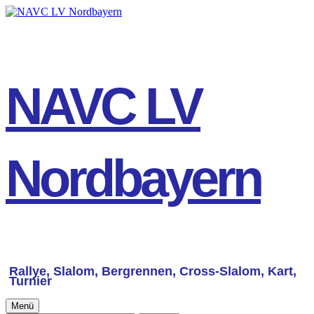
Springe
zum
Inhalt
NAVC LV
Nordbayern
Rallye, Slalom, Bergrennen, Cross-Slalom, Kart,
Turnier
Primäres
Menü